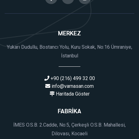
MERKEZ
Yukarı Dudullu, Bostancı Yolu, Kuru Sokak, No:16 Ümraniye,
İstanbul
+90 (216) 499 32 00
info@varnasan.com
Haritada Göster
FABRİKA
İMES O.S.B. 2.Cadde, No:5, Çerkeşli O.S.B. Mahallesi,
Dilovası, Kocaeli