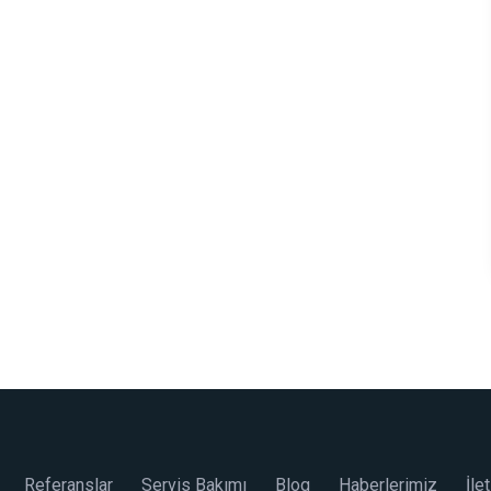
Referanslar
Servis Bakımı
Blog
Haberlerimiz
İle