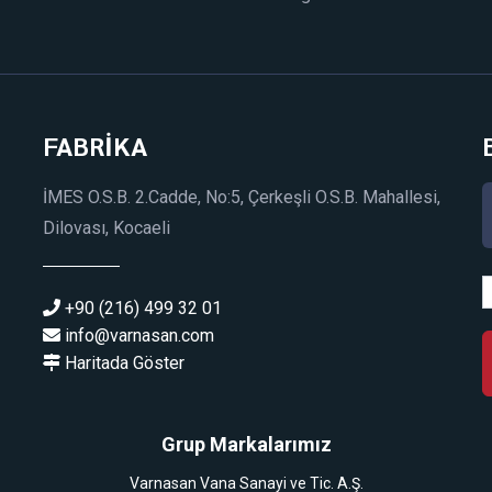
FABRİKA
İMES O.S.B. 2.Cadde, No:5, Çerkeşli O.S.B. Mahallesi,
Dilovası, Kocaeli
+90 (216) 499 32 01
info@varnasan.com
Haritada Göster
Grup Markalarımız
Varnasan Vana Sanayi ve Tic. A.Ş.